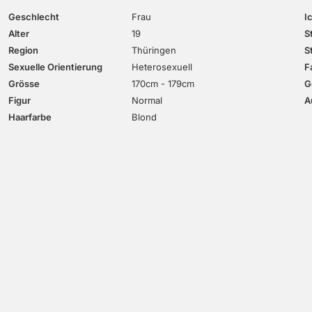
Geschlecht
Frau
I
Alter
19
S
Region
Thüringen
S
Sexuelle Orientierung
Heterosexuell
F
Grösse
170cm - 179cm
G
Figur
Normal
A
Haarfarbe
Blond