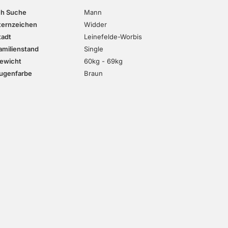
ch Suche
Mann
ternzeichen
Widder
tadt
Leinefelde-Worbis
amilienstand
Single
ewicht
60kg - 69kg
ugenfarbe
Braun