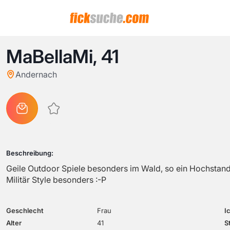
MaBellaMi,
41
Andernach
Beschreibung:
Geile Outdoor Spiele besonders im Wald, so ein Hochstand s
Militär Style besonders :-P
Geschlecht
Frau
I
Alter
41
S