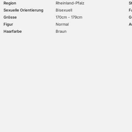
Region
Rheinland-Pfalz
S
Sexuelle Orientierung
Bisexuell
F
Grösse
170cm - 179cm
G
Figur
Normal
A
Haarfarbe
Braun