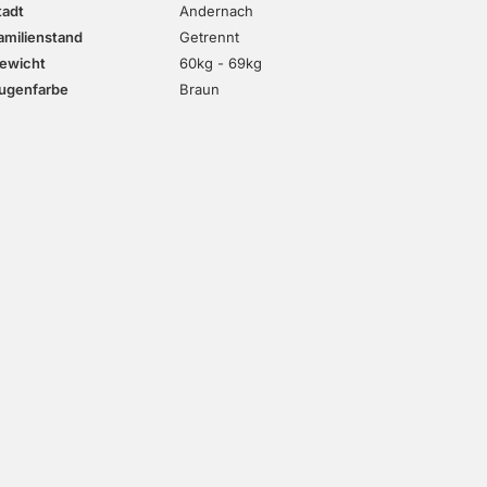
tadt
Andernach
amilienstand
Getrennt
ewicht
60kg - 69kg
ugenfarbe
Braun